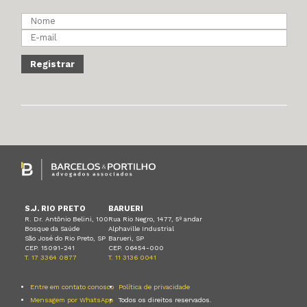
S.J. RIO PRETO
BARUERI
R. Dr. Antônio Belini, 100
Rua Rio Negro, 1477, 5º andar
Bosque da Saúde
Alphaville Industrial
São José do Rio Preto, SP
Barueri, SP
CEP. 15091-241
CEP. 06454-000
T. 17 3364 0877
T. 11 3136 0041
Entre em contato conosco
Política de privacidade
Mensagem por WhatsApp
Todos os direitos reservados.